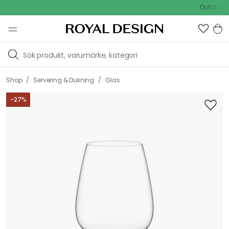
Outdoor Sale
/
/
Shop
Servering & Dukning
Glas
-
27
%