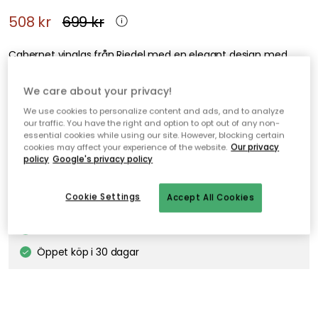
508 kr
699 kr
Cabernet vinglas från Riedel med en elegant design med
smal fot och en hög kupa.
We care about your privacy!
We use cookies to personalize content and ads, and to analyze
Lägg i varukorgen
our traffic. You have the right and option to opt out of any non-
essential cookies while using our site. However, blocking certain
cookies may affect your experience of the website.
Our privacy
policy
Google's privacy policy
Fri frakt
I webblager
Cookie Settings
Accept All Cookies
Fri frakt över 499 kr*
Snabba och flexibla leveranser
Öppet köp i 30 dagar