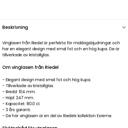
Beskrivning
Vinglasen
från
Riedel
är perfekta
för middagsbjudningar
och
har en
elegant
design
med
smal
fot
och en
hög
kupa
. De är
tillverkade av
kristallglas
.
Om vinglasen från Riedel
-
Elegant
design
med
smal
fot
och
hög
kupa
.
- Tillverkade av
kristallglas
.
-
Bredd: 104 mm.
-
Höjd: 247 mm.
-
Kapacitet: 80.0 cl.
-
3 års garanti.
-
De här vinglasen är en del av Riedels kollektion Exreme.