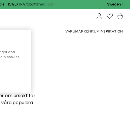
e - 15% EXTRA rabatt med kod
Sweden
VARUMÄRKEN
RUM
INSPIRATION
right and
tain cookies
 söker
ber om ursäkt för
v våra populära