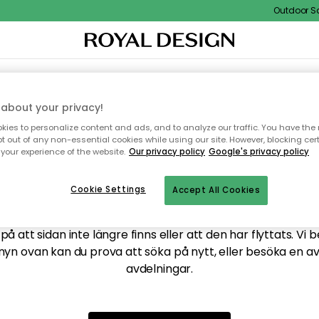
Outdoor Sal
XTIL & MATTOR
KÖKET
FÖRVARING
UTEMÖBLER
about your privacy!
ies to personalize content and ads, and to analyze our traffic. You have the 
pt out of any non-essential cookies while using our site. However, blocking cer
your experience of the website.
Our privacy policy
Google's privacy policy
ttar tyvärr inte sidan du
Cookie Settings
Accept All Cookies
å att sidan inte längre finns eller att den har flyttats. Vi 
nyn ovan kan du prova att söka på nytt, eller besöka en a
avdelningar.