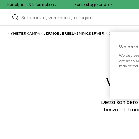
Kundtjänst & Information
För företagskunder
NYHETER
KAMPANJER
MÖBLER
BELYSNING
SERVERING
INREDNING
TE
We care 
We use cook
option to o
may affect 
Vi hi
Detta kan bero p
besväret. I me