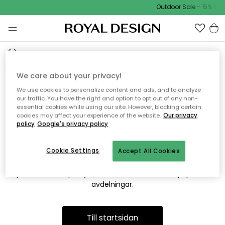
Outdoor Sale - 15% EXT
We care about your privacy!
We use cookies to personalize content and ads, and to analyze
Vi hittar tyvärr inte sidan du
our traffic. You have the right and option to opt out of any non-
essential cookies while using our site. However, blocking certain
söker
cookies may affect your experience of the website.
Our privacy
policy
Google's privacy policy
Cookie Settings
Accept All Cookies
Detta kan bero på att sidan inte längre finns eller att den har
flyttats. Vi ber om ursäkt för besväret. I menyn ovan kan du
prova att söka på nytt, eller besöka en av våra populära
avdelningar.
Till startsidan