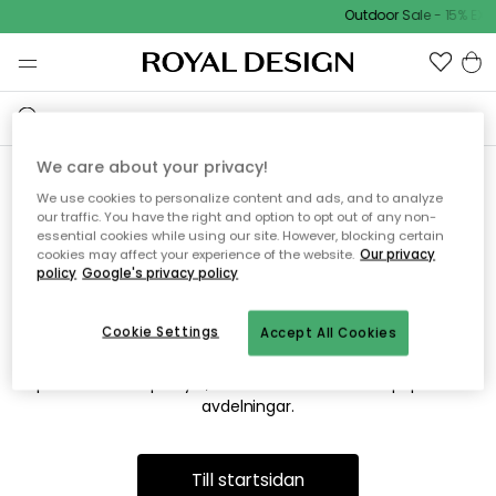
Outdoor Sale - 15% EXT
We care about your privacy!
We use cookies to personalize content and ads, and to analyze
Vi hittar tyvärr inte sidan du
our traffic. You have the right and option to opt out of any non-
essential cookies while using our site. However, blocking certain
söker
cookies may affect your experience of the website.
Our privacy
policy
Google's privacy policy
Cookie Settings
Accept All Cookies
Detta kan bero på att sidan inte längre finns eller att den har
flyttats. Vi ber om ursäkt för besväret. I menyn ovan kan du
prova att söka på nytt, eller besöka en av våra populära
avdelningar.
Till startsidan