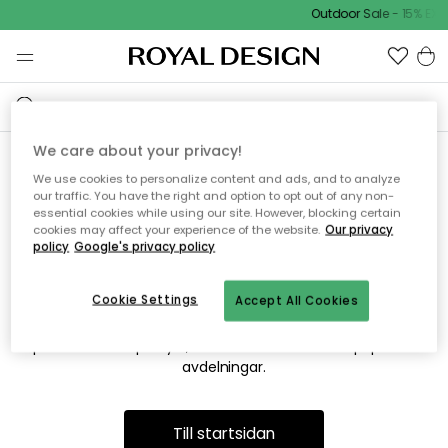
Outdoor Sale - 15% EXT
We care about your privacy!
We use cookies to personalize content and ads, and to analyze
Vi hittar tyvärr inte sidan du
our traffic. You have the right and option to opt out of any non-
essential cookies while using our site. However, blocking certain
söker
cookies may affect your experience of the website.
Our privacy
policy
Google's privacy policy
Cookie Settings
Accept All Cookies
Detta kan bero på att sidan inte längre finns eller att den har
flyttats. Vi ber om ursäkt för besväret. I menyn ovan kan du
prova att söka på nytt, eller besöka en av våra populära
avdelningar.
Till startsidan