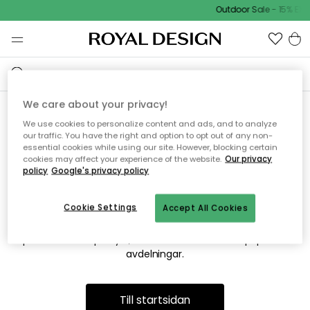
Outdoor Sale - 15% EXT
We care about your privacy!
We use cookies to personalize content and ads, and to analyze
Vi hittar tyvärr inte sidan du
our traffic. You have the right and option to opt out of any non-
essential cookies while using our site. However, blocking certain
söker
cookies may affect your experience of the website.
Our privacy
policy
Google's privacy policy
Cookie Settings
Accept All Cookies
Detta kan bero på att sidan inte längre finns eller att den har
flyttats. Vi ber om ursäkt för besväret. I menyn ovan kan du
prova att söka på nytt, eller besöka en av våra populära
avdelningar.
Till startsidan