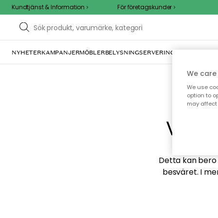
Kundtjänst & Information
För företagskunder
NYHETER
KAMPANJER
MÖBLER
BELYSNING
SERVERING
INREDNING
TE
We care 
We use cook
option to o
may affect 
Vi hi
Detta kan bero p
besväret. I me