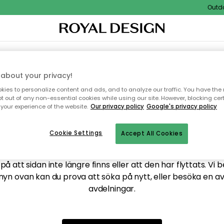
Outdoor
XTIL & MATTOR
KÖKET
FÖRVARING
UTEMÖBLER
about your privacy!
ies to personalize content and ads, and to analyze our traffic. You have the 
pt out of any non-essential cookies while using our site. However, blocking cer
your experience of the website.
Our privacy policy
Google's privacy policy
ttar tyvärr inte sidan du
Cookie Settings
Accept All Cookies
å att sidan inte längre finns eller att den har flyttats. Vi 
nyn ovan kan du prova att söka på nytt, eller besöka en a
avdelningar.