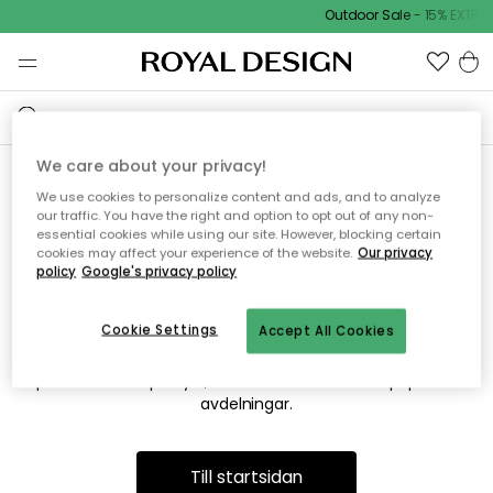
Outdoor Sale - 15% EXTRA 
We care about your privacy!
We use cookies to personalize content and ads, and to analyze
Vi hittar tyvärr inte sidan du
our traffic. You have the right and option to opt out of any non-
essential cookies while using our site. However, blocking certain
söker
cookies may affect your experience of the website.
Our privacy
policy
Google's privacy policy
Cookie Settings
Accept All Cookies
Detta kan bero på att sidan inte längre finns eller att den har
flyttats. Vi ber om ursäkt för besväret. I menyn ovan kan du
prova att söka på nytt, eller besöka en av våra populära
avdelningar.
Till startsidan