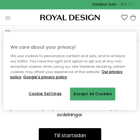
Outdoor Sale - 15% EXTRA 
We care about your privacy!
We use cookies to personalize content and ads, and to analyze
Vi hittar tyvärr inte sidan du
our traffic. You have the right and option to opt out of any non-
essential cookies while using our site. However, blocking certain
söker
cookies may affect your experience of the website.
Our privacy
policy
Google's privacy policy
Cookie Settings
Accept All Cookies
Detta kan bero på att sidan inte längre finns eller att den har
flyttats. Vi ber om ursäkt för besväret. I menyn ovan kan du
prova att söka på nytt, eller besöka en av våra populära
avdelningar.
Till startsidan