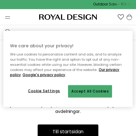
Outdoor Sale - 15% EXTR
We care about your privacy!
We use cookies to personalize content and ads, and to analyze
Vi hittar tyvärr inte sidan du
our traffic. You have the right and option to opt out of any non-
essential cookies while using our site. However, blocking certain
söker
cookies may affect your experience of the website.
Our privacy
policy
Google's privacy policy
Cookie Settings
Accept All Cookies
Detta kan bero på att sidan inte längre finns eller att den har
flyttats. Vi ber om ursäkt för besväret. I menyn ovan kan du
prova att söka på nytt, eller besöka en av våra populära
avdelningar.
Till startsidan