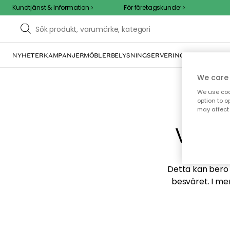
Kundtjänst & Information
För företagskunder
NYHETER
KAMPANJER
MÖBLER
BELYSNING
SERVERING
INREDNING
TE
We care 
We use cook
option to o
may affect 
Vi hi
Detta kan bero p
besväret. I me