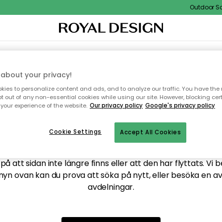
Outdoor Sale
XTIL & MATTOR
KÖKET
FÖRVARING
UTEMÖBLER
about your privacy!
ies to personalize content and ads, and to analyze our traffic. You have the 
pt out of any non-essential cookies while using our site. However, blocking cer
your experience of the website.
Our privacy policy
Google's privacy policy
ttar tyvärr inte sidan du
Cookie Settings
Accept All Cookies
å att sidan inte längre finns eller att den har flyttats. Vi 
nyn ovan kan du prova att söka på nytt, eller besöka en a
avdelningar.