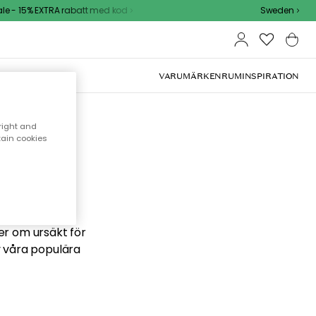
 - 15% EXTRA rabatt med kod
Sweden
VARUMÄRKEN
RUM
INSPIRATION
right and
tain cookies
 söker
ber om ursäkt för
v våra populära