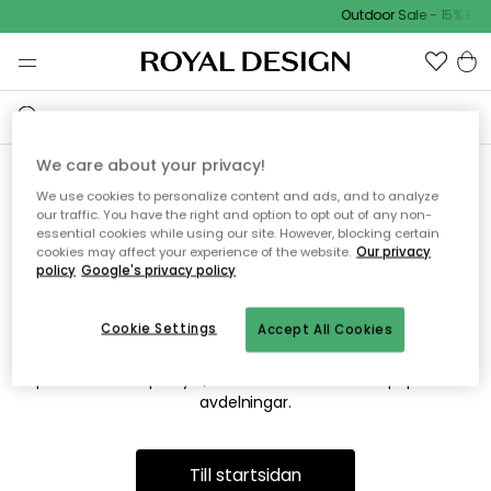
Outdoor Sale - 15% EXT
We care about your privacy!
We use cookies to personalize content and ads, and to analyze
Vi hittar tyvärr inte sidan du
our traffic. You have the right and option to opt out of any non-
essential cookies while using our site. However, blocking certain
söker
cookies may affect your experience of the website.
Our privacy
policy
Google's privacy policy
Cookie Settings
Accept All Cookies
Detta kan bero på att sidan inte längre finns eller att den har
flyttats. Vi ber om ursäkt för besväret. I menyn ovan kan du
prova att söka på nytt, eller besöka en av våra populära
avdelningar.
Till startsidan