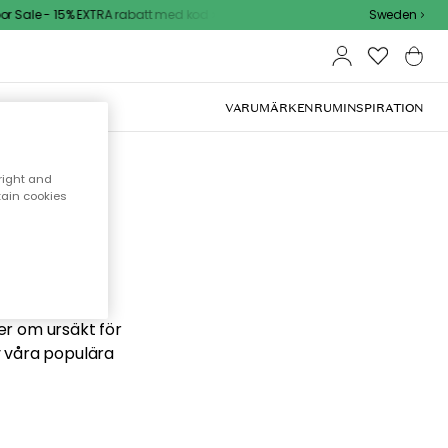
 Sale - 15% EXTRA rabatt med kod
Sweden
VARUMÄRKEN
RUM
INSPIRATION
right and
tain cookies
 söker
ber om ursäkt för
v våra populära