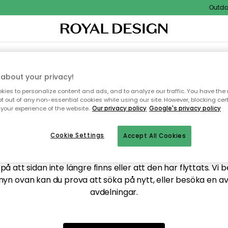
Outdoor
XTIL & MATTOR
KÖKET
FÖRVARING
UTEMÖBLER
about your privacy!
ies to personalize content and ads, and to analyze our traffic. You have the 
pt out of any non-essential cookies while using our site. However, blocking cer
your experience of the website.
Our privacy policy
Google's privacy policy
ttar tyvärr inte sidan du
Cookie Settings
Accept All Cookies
å att sidan inte längre finns eller att den har flyttats. Vi 
nyn ovan kan du prova att söka på nytt, eller besöka en a
avdelningar.