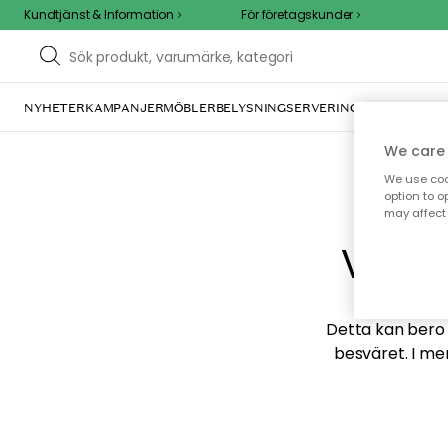
Kundtjänst & Information
För företagskunder
NYHETER
KAMPANJER
MÖBLER
BELYSNING
SERVERING
INREDNING
TE
We care 
We use cook
option to o
may affect 
Vi hi
Detta kan bero p
besväret. I me