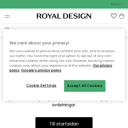
Outdoor S
We care about your privacy!
We use cookies to personalize content and ads, and to analyze
Vi hittar tyvärr inte sidan du
our traffic. You have the right and option to opt out of any non-
essential cookies while using our site. However, blocking certain
söker
cookies may affect your experience of the website.
Our privacy
policy
Google's privacy policy
Cookie Settings
Accept All Cookies
Detta kan bero på att sidan inte längre finns eller att den har
flyttats. Vi ber om ursäkt för besväret. I menyn ovan kan du
prova att söka på nytt, eller besöka en av våra populära
avdelningar.
Till startsidan