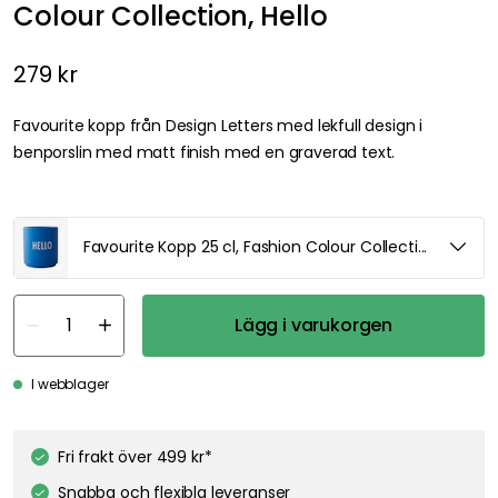
Colour Collection, Hello
279 kr
Favourite kopp från Design Letters med lekfull design i
benporslin med matt finish med en graverad text.
We care about your privacy!
We use cookies to personalize content and ads, and to analyze
our traffic. You have the right and option to opt out of any non-
essential cookies while using our site. However, blocking certain
Favourite Kopp 25 cl, Fashion Colour Collection, Hello
cookies may affect your experience of the website.
Our privacy
policy
Google's privacy policy
Lägg i varukorgen
Cookie Settings
Accept All Cookies
I webblager
Fri frakt över 499 kr*
Snabba och flexibla leveranser