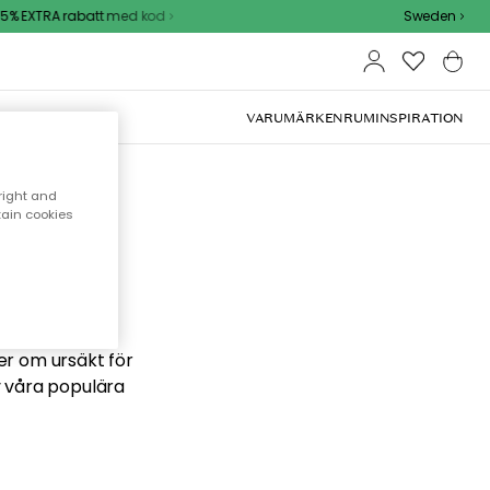
% EXTRA rabatt med kod
Sweden
VARUMÄRKEN
RUM
INSPIRATION
right and
tain cookies
 söker
ber om ursäkt för
v våra populära