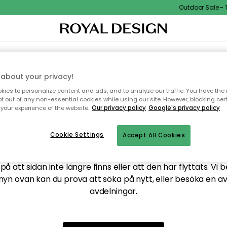
Outdoor Sale - 15
XTIL & MATTOR
KÖKET
FÖRVARING
UTEMÖBLER
about your privacy!
ies to personalize content and ads, and to analyze our traffic. You have the 
pt out of any non-essential cookies while using our site. However, blocking cer
your experience of the website.
Our privacy policy
Google's privacy policy
ttar tyvärr inte sidan du
Cookie Settings
Accept All Cookies
å att sidan inte längre finns eller att den har flyttats. Vi 
nyn ovan kan du prova att söka på nytt, eller besöka en a
avdelningar.