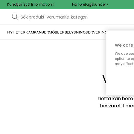
Kundtjänst & Information
För företagskunder
NYHETER
KAMPANJER
MÖBLER
BELYSNING
SERVERING
INREDNING
TE
We care 
We use cook
option to o
may affect 
Vi hi
Detta kan bero p
besväret. I me