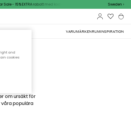
Sale - 15% EXTRA rabatt med kod
Sweden
VARUMÄRKEN
RUM
INSPIRATION
right and
tain cookies
 söker
ber om ursäkt för
v våra populära