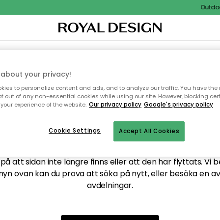
Outdoor 
XTIL & MATTOR
KÖKET
FÖRVARING
UTEMÖBLER
about your privacy!
ies to personalize content and ads, and to analyze our traffic. You have the 
pt out of any non-essential cookies while using our site. However, blocking cer
your experience of the website.
Our privacy policy
Google's privacy policy
ttar tyvärr inte sidan du
Cookie Settings
Accept All Cookies
å att sidan inte längre finns eller att den har flyttats. Vi 
nyn ovan kan du prova att söka på nytt, eller besöka en a
avdelningar.