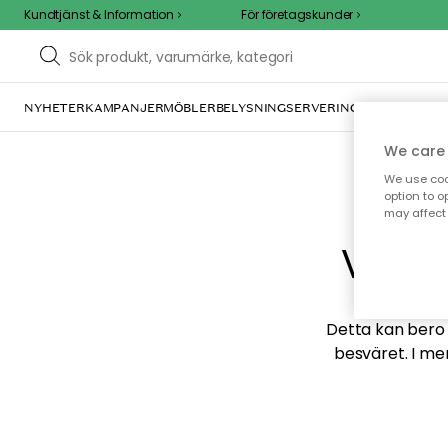
Kundtjänst & Information
För företagskunder
NYHETER
KAMPANJER
MÖBLER
BELYSNING
SERVERING
INREDNING
TE
We care 
We use cook
option to o
may affect 
Vi hi
Detta kan bero p
besväret. I me