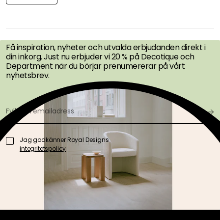
FÅ INSPIRATION &
ERBJUDANDEN FÖRST
Få inspiration, nyheter och utvalda erbjudanden direkt i
din inkorg. Just nu erbjuder vi 20 % på Decotique och
Department när du börjar prenumererar på vårt
nyhetsbrev.
Jag godkänner Royal Designs
integritetspolicy