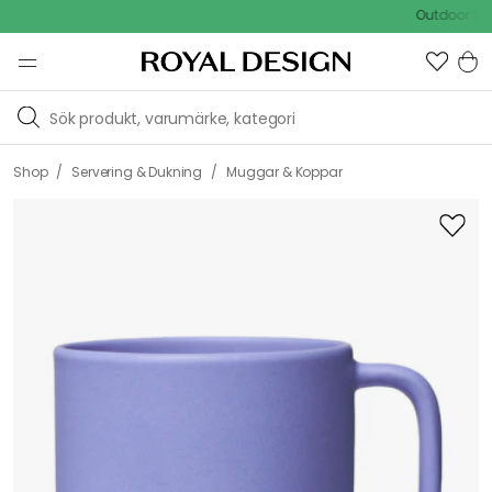
Outdoor Sale -
/
/
Shop
Servering & Dukning
Muggar & Koppar