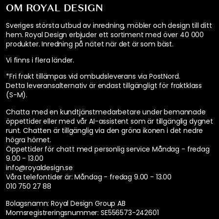
OM ROYAL DESIGN
Sveriges största utbud av inredning, möbler och design till ditt
hem. Royal Design erbjuder ett sortiment med över 40 000
produkter. Inredning på nätet när det är som bäst.
Vi finns i flera länder
.
*Fri frakt tillämpas vid ombudsleverans via PostNord.
Detta leveransalternativ är endast tillgängligt för fraktklass
(S-M).
Chatta med en kundtjänstmedarbetare under bemannade
öppettider eller med vår AI-assistent som är tillgänglig dygnet
runt. Chatten är tillgänglig via den gröna ikonen i det nedre
högra hörnet.
Öppettider för chatt med personlig service
Måndag - fredag
9.00 - 13.00
info@royaldesign.se
Våra telefontider är:
Måndag - fredag 9.00 - 13.00
010 750 27 88
Bolagsnamn: Royal Design Group AB
Momsregistreringsnummer: SE556573-242601