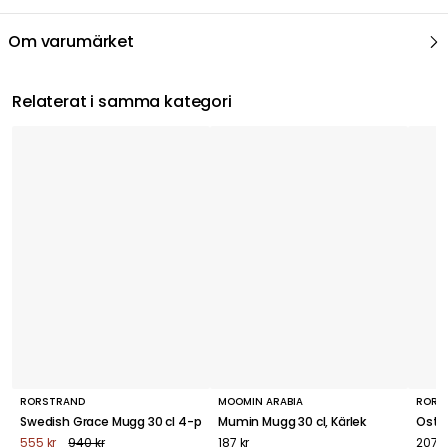
Om varumärket
Relaterat i samma kategori
RÖRSTRAND
MOOMIN ARABIA
RÖRS
Swedish Grace Mugg 30 cl 4-pack, Äng
Mumin Mugg 30 cl, Kärlek
Ostin
555 kr
940 kr
187 kr
207 k