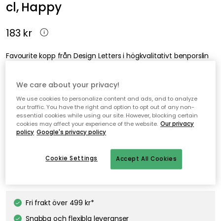
cl, Happy
183 kr
Favourite kopp från Design Letters i högkvalitativt benporslin
med en matt glasering och en graverad text.
We care about your privacy!
We use cookies to personalize content and ads, and to analyze
our traffic. You have the right and option to opt out of any non-
Favourite Kopp Med Handtag 25 cl, Happy
essential cookies while using our site. However, blocking certain
cookies may affect your experience of the website.
Our privacy
policy
Google's privacy policy
Lägg i varukorgen
Cookie Settings
Accept All Cookies
I webblager
Fri frakt över 499 kr*
Snabba och flexibla leveranser