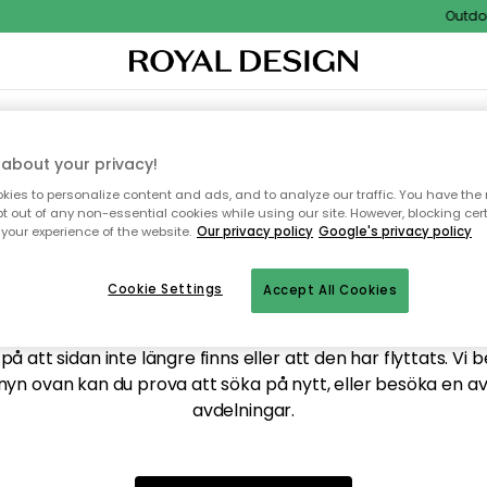
Outdoor
XTIL & MATTOR
KÖKET
FÖRVARING
UTEMÖBLER
about your privacy!
ies to personalize content and ads, and to analyze our traffic. You have the 
pt out of any non-essential cookies while using our site. However, blocking cer
your experience of the website.
Our privacy policy
Google's privacy policy
ttar tyvärr inte sidan du
Cookie Settings
Accept All Cookies
å att sidan inte längre finns eller att den har flyttats. Vi 
nyn ovan kan du prova att söka på nytt, eller besöka en a
avdelningar.