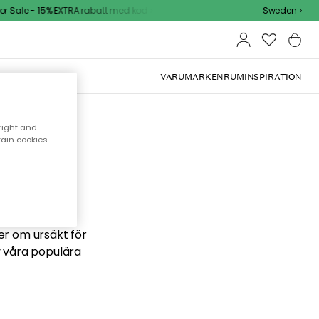
 Sale - 15% EXTRA rabatt med kod
Sweden
VARUMÄRKEN
RUM
INSPIRATION
right and
tain cookies
 söker
ber om ursäkt för
v våra populära