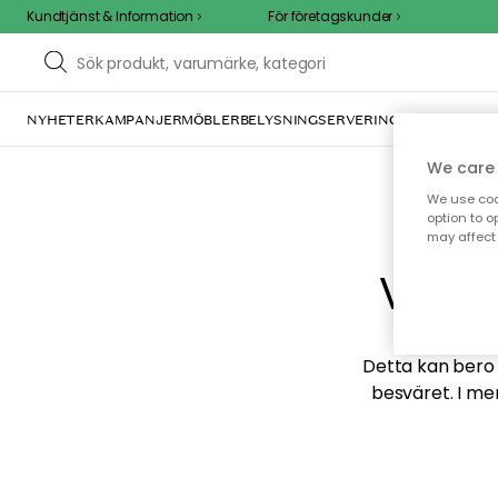
Kundtjänst & Information
För företagskunder
NYHETER
KAMPANJER
MÖBLER
BELYSNING
SERVERING
INREDNING
TE
We care 
We use cook
option to o
may affect 
Vi hi
Detta kan bero p
besväret. I me