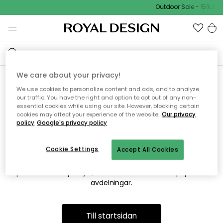
Outdoor Sale - 15% EXT
We care about your privacy!
We use cookies to personalize content and ads, and to analyze
Vi hittar tyvärr inte sidan du
our traffic. You have the right and option to opt out of any non-
essential cookies while using our site. However, blocking certain
söker
cookies may affect your experience of the website.
Our privacy
policy
Google's privacy policy
Cookie Settings
Accept All Cookies
Detta kan bero på att sidan inte längre finns eller att den har
flyttats. Vi ber om ursäkt för besväret. I menyn ovan kan du
prova att söka på nytt, eller besöka en av våra populära
avdelningar.
Till startsidan