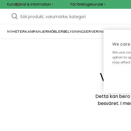
Kundtjänst & Information
För företagskunder
NYHETER
KAMPANJER
MÖBLER
BELYSNING
SERVERING
INREDNING
TE
We care 
We use cook
option to o
may affect 
Vi hi
Detta kan bero p
besväret. I me