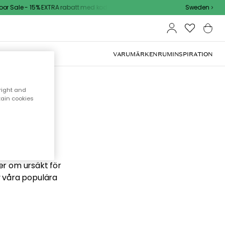
r Sale - 15% EXTRA rabatt med kod
Sweden
VARUMÄRKEN
RUM
INSPIRATION
right and
tain cookies
 söker
ber om ursäkt för
v våra populära