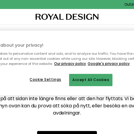
Outdoo
XTIL & MATTOR
KÖKET
FÖRVARING
UTEMÖBLER
about your privacy!
ies to personalize content and ads, and to analyze our traffic. You have the 
pt out of any non-essential cookies while using our site. However, blocking cer
your experience of the website.
Our privacy policy
Google's privacy policy
ttar tyvärr inte sidan du
Cookie Settings
Accept All Cookies
å att sidan inte längre finns eller att den har flyttats. Vi 
nyn ovan kan du prova att söka på nytt, eller besöka en a
avdelningar.