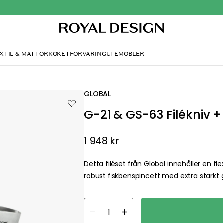
XTIL & MATTOR
KÖKET
FÖRVARING
UTEMÖBLER
GLOBAL
G-21 & GS-63 Filékniv +
1 948 kr
Detta filéset från Global innehåller en fl
robust fiskbenspincett med extra starkt 