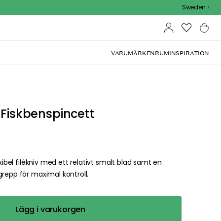
Outdoor Sale - 15% EXTRA rabatt med kod
Sweden
VARUMÄRKEN
RUM
INSPIRATION
 Fiskbenspincett
exibel filékniv med ett relativt smalt blad samt en
grepp för maximal kontroll.
Lägg i varukorgen