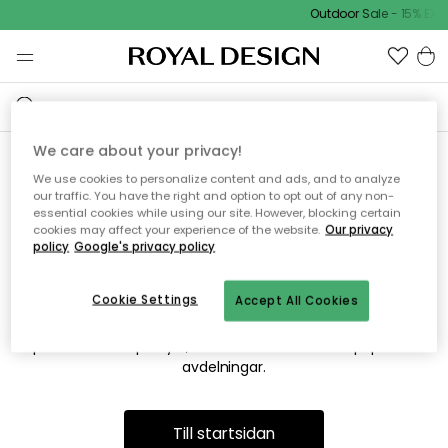
Outdoor Sale - 15% EXT
We care about your privacy!
We use cookies to personalize content and ads, and to analyze
Vi hittar tyvärr inte sidan du
our traffic. You have the right and option to opt out of any non-
essential cookies while using our site. However, blocking certain
söker
cookies may affect your experience of the website.
Our privacy
policy
Google's privacy policy
Cookie Settings
Accept All Cookies
Detta kan bero på att sidan inte längre finns eller att den har
flyttats. Vi ber om ursäkt för besväret. I menyn ovan kan du
prova att söka på nytt, eller besöka en av våra populära
avdelningar.
Till startsidan