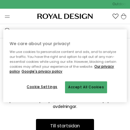
Outdoor Sa
We care about your privacy!
We use cookies to personalize content and ads, and to analyze
Vi hittar tyvärr inte sidan du
our traffic. You have the right and option to opt out of any non-
essential cookies while using our site. However, blocking certain
söker
cookies may affect your experience of the website.
Our privacy
policy
Google's privacy policy
Cookie Settings
Accept All Cookies
Detta kan bero på att sidan inte längre finns eller att den har
flyttats. Vi ber om ursäkt för besväret. I menyn ovan kan du
prova att söka på nytt, eller besöka en av våra populära
avdelningar.
Till startsidan