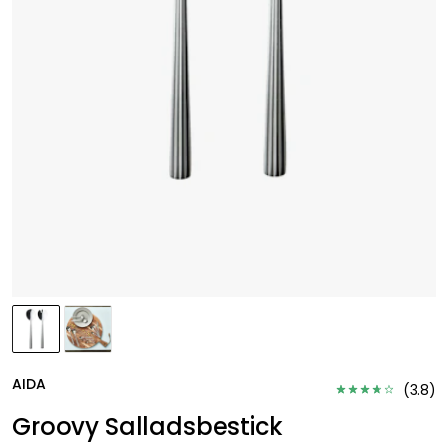
AIDA
(
3.8
)
Groovy Salladsbestick