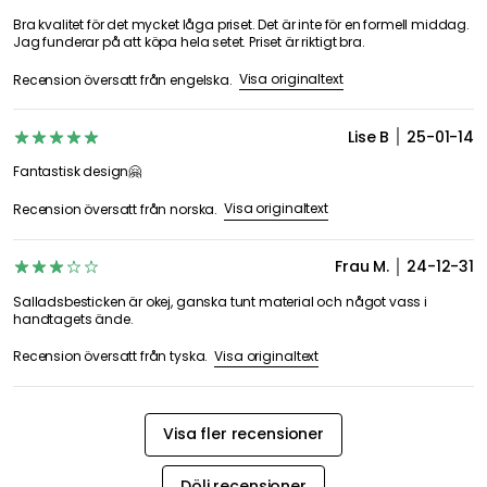
3,8
4 Recensioner
Betygsöversikt
1
1
2
0
0
Datum
Betyg
Chrysoula C
26-03-30
Bra kvalitet för det mycket låga priset. Det är inte för en formell middag.