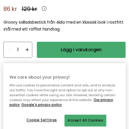
86 kr
129 kr
Groovy salladsbestick från Aida med en klassisk look i rostfritt
stål med ett räfflat handtag.
Lägg i varukorgen
I webblager
We care about your privacy!
Fri frakt över 499 kr*
We use cookies to personalize content and ads, and to analyze
our traffic. You have the right and option to opt out of any non-
Snabba och flexibla leveranser
essential cookies while using our site. However, blocking certain
cookies may affect your experience of the website.
Our privacy
Öppet köp i 30 dagar
policy
Google's privacy policy
Cookie Settings
Accept All Cookies