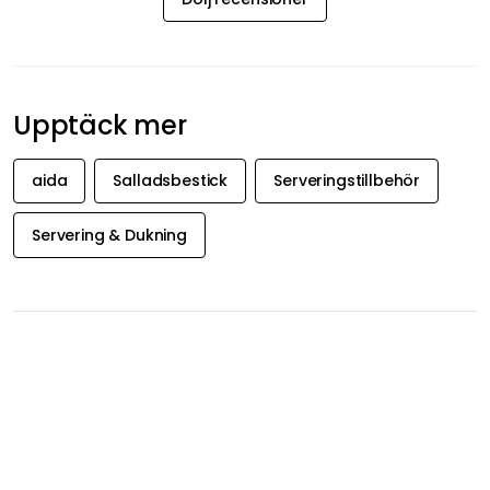
Jag funderar på att köpa hela setet. Priset är riktigt bra.
Visa originaltext
Recension översatt från engelska.
Lise B
25-01-14
Fantastisk design🤗
Visa originaltext
Recension översatt från norska.
Frau M.
24-12-31
Salladsbesticken är okej, ganska tunt material och något vass i
handtagets ände.
Visa originaltext
Recension översatt från tyska.
Visa fler recensioner
Dölj recensioner