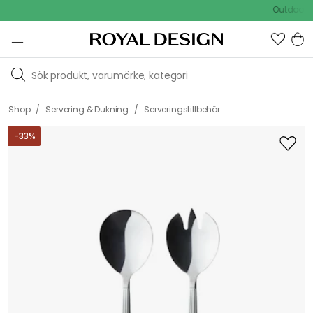
Outdoor Sale
/
/
Shop
Servering & Dukning
Serveringstillbehör
-
33
%