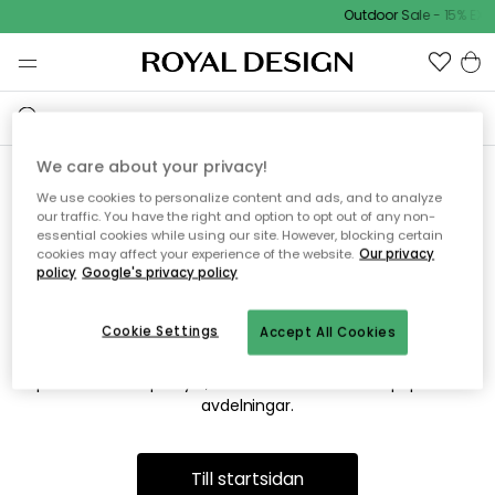
Outdoor Sale - 15% EXT
We care about your privacy!
We use cookies to personalize content and ads, and to analyze
Vi hittar tyvärr inte sidan du
our traffic. You have the right and option to opt out of any non-
essential cookies while using our site. However, blocking certain
söker
cookies may affect your experience of the website.
Our privacy
policy
Google's privacy policy
Cookie Settings
Accept All Cookies
Detta kan bero på att sidan inte längre finns eller att den har
flyttats. Vi ber om ursäkt för besväret. I menyn ovan kan du
prova att söka på nytt, eller besöka en av våra populära
avdelningar.
Till startsidan