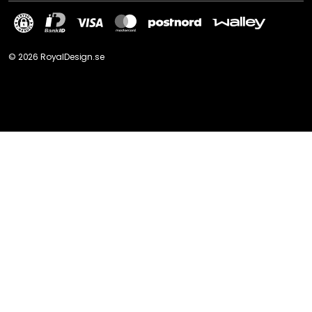
©
2026
RoyalDesign.se