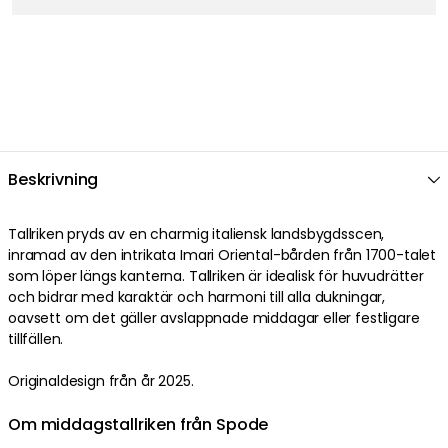
Beskrivning
Tallriken pryds av en charmig italiensk landsbygdsscen,
inramad av den intrikata Imari Oriental-bården från 1700-talet
som löper längs kanterna. Tallriken är idealisk för huvudrätter
och bidrar med karaktär och harmoni till alla dukningar,
oavsett om det gäller avslappnade middagar eller festligare
tillfällen.
Originaldesign från år 2025.
Om middagstallriken från Spode