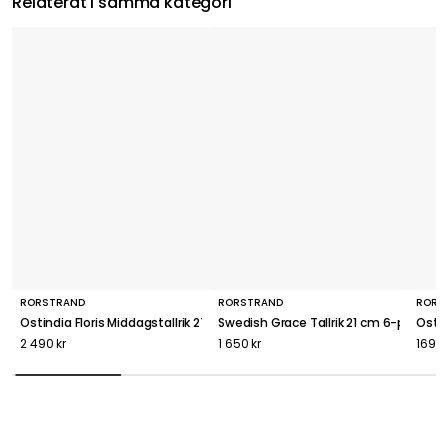
Relaterat i samma kategori
RÖRSTRAND
RÖRSTRAND
RÖRS
Ostindia Floris Middagstallrik 27 cm, 6-pack
Swedish Grace Tallrik 21 cm 6-pack, Sn
Ostin
2 490 kr
1 650 kr
169 k