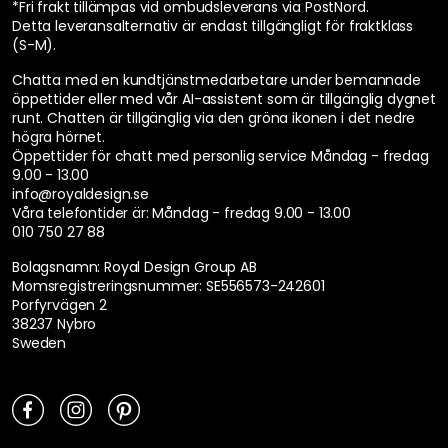
*Fri frakt tillämpas vid ombudsleverans via PostNord.
Detta leveransalternativ är endast tillgängligt för fraktklass
(S-M).
Chatta med en kundtjänstmedarbetare under bemannade
öppettider eller med vår AI-assistent som är tillgänglig dygnet
runt. Chatten är tillgänglig via den gröna ikonen i det nedre
högra hörnet.
Öppettider för chatt med personlig service
Måndag - fredag
9.00 - 13.00
info@royaldesign.se
Våra telefontider är:
Måndag - fredag 9.00 - 13.00
010 750 27 88
Bolagsnamn: Royal Design Group AB
Momsregistreringsnummer: SE556573-242601
Porfyrvägen 2
38237 Nybro
Sweden