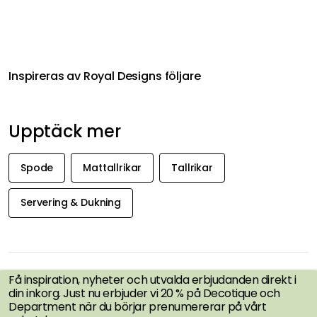
Inspireras av Royal Designs följare
Upptäck mer
Spode
Mattallrikar
Tallrikar
Servering & Dukning
FÅ INSPIRATION &
ERBJUDANDEN FÖRST
Få inspiration, nyheter och utvalda erbjudanden direkt i
din inkorg. Just nu erbjuder vi 20 % på Decotique och
Department när du börjar prenumererar på vårt