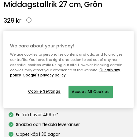
Middagstallrik 27 cm, Grön
329 kr
Middagstallriken Heritage Green Italian från Spode kombinerar
tidlös elegans med praktisk användning i vardagen, med den
We care about your privacy!
ikoniska Blue Italian-designen omtolkad i en djup, sofistikerad
We use cookies to personalize content and ads, and to analyze
grön färg.
our traffic. You have the right and option to opt out of any non-
essential cookies while using our site. However, blocking certain
cookies may affect your experience of the website.
Our privacy
policy
Google's privacy policy
Lägg i varukorgen
Cookie Settings
Accept All Cookies
I webblager
Fri frakt över 499 kr*
Snabba och flexibla leveranser
Öppet köp i 30 dagar