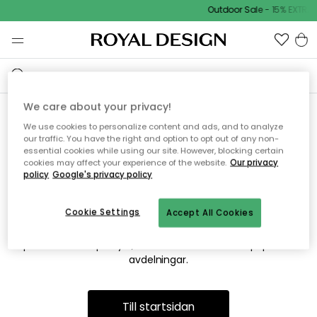
Outdoor Sale - 15% EXTRA 
We care about your privacy!
We use cookies to personalize content and ads, and to analyze
Vi hittar tyvärr inte sidan du
our traffic. You have the right and option to opt out of any non-
essential cookies while using our site. However, blocking certain
söker
cookies may affect your experience of the website.
Our privacy
policy
Google's privacy policy
Cookie Settings
Accept All Cookies
Detta kan bero på att sidan inte längre finns eller att den har
flyttats. Vi ber om ursäkt för besväret. I menyn ovan kan du
prova att söka på nytt, eller besöka en av våra populära
avdelningar.
Till startsidan