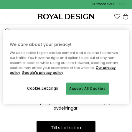
Outdoor Sale - 15% EXT
We care about your privacy!
We use cookies to personalize content and ads, and to analyze
Vi hittar tyvärr inte sidan du
our traffic. You have the right and option to opt out of any non-
essential cookies while using our site. However, blocking certain
söker
cookies may affect your experience of the website.
Our privacy
policy
Google's privacy policy
Cookie Settings
Accept All Cookies
Detta kan bero på att sidan inte längre finns eller att den har
flyttats. Vi ber om ursäkt för besväret. I menyn ovan kan du
prova att söka på nytt, eller besöka en av våra populära
avdelningar.
Till startsidan