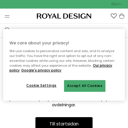
Outdoor S
We care about your privacy!
We use cookies to personalize content and ads, and to analyze
Vi hittar tyvärr inte sidan du
our traffic. You have the right and option to opt out of any non-
essential cookies while using our site. However, blocking certain
söker
cookies may affect your experience of the website.
Our privacy
policy
Google's privacy policy
Cookie Settings
Accept All Cookies
Detta kan bero på att sidan inte längre finns eller att den har
flyttats. Vi ber om ursäkt för besväret. I menyn ovan kan du
prova att söka på nytt, eller besöka en av våra populära
avdelningar.
Till startsidan