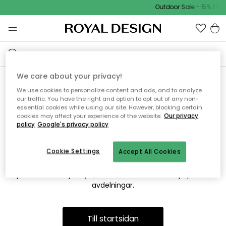
Outdoor Sale - 15% EXTR
We care about your privacy!
We use cookies to personalize content and ads, and to analyze
Vi hittar tyvärr inte sidan du
our traffic. You have the right and option to opt out of any non-
essential cookies while using our site. However, blocking certain
söker
cookies may affect your experience of the website.
Our privacy
policy
Google's privacy policy
Cookie Settings
Accept All Cookies
Detta kan bero på att sidan inte längre finns eller att den har
flyttats. Vi ber om ursäkt för besväret. I menyn ovan kan du
prova att söka på nytt, eller besöka en av våra populära
avdelningar.
Till startsidan