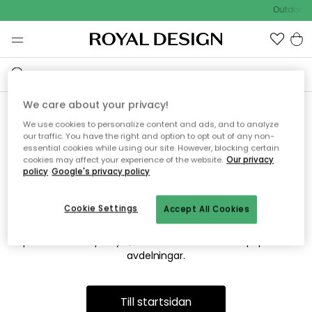
Outdoor S
We care about your privacy!
We use cookies to personalize content and ads, and to analyze
Vi hittar tyvärr inte sidan du
our traffic. You have the right and option to opt out of any non-
essential cookies while using our site. However, blocking certain
söker
cookies may affect your experience of the website.
Our privacy
policy
Google's privacy policy
Cookie Settings
Accept All Cookies
Detta kan bero på att sidan inte längre finns eller att den har
flyttats. Vi ber om ursäkt för besväret. I menyn ovan kan du
prova att söka på nytt, eller besöka en av våra populära
avdelningar.
Till startsidan