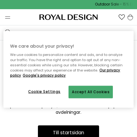
Outdoor Sale - 15% EXT
We care about your privacy!
We use cookies to personalize content and ads, and to analyze
Vi hittar tyvärr inte sidan du
our traffic. You have the right and option to opt out of any non-
essential cookies while using our site. However, blocking certain
söker
cookies may affect your experience of the website.
Our privacy
policy
Google's privacy policy
Cookie Settings
Accept All Cookies
Detta kan bero på att sidan inte längre finns eller att den har
flyttats. Vi ber om ursäkt för besväret. I menyn ovan kan du
prova att söka på nytt, eller besöka en av våra populära
avdelningar.
Till startsidan