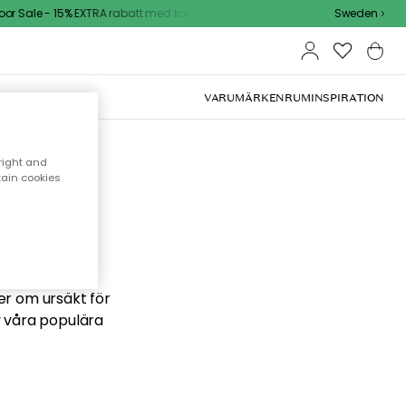
r Sale - 15% EXTRA rabatt med kod
Sweden
VARUMÄRKEN
RUM
INSPIRATION
right and
tain cookies
 söker
ber om ursäkt för
v våra populära