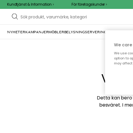
Kundtjänst & Information
För företagskunder
NYHETER
KAMPANJER
MÖBLER
BELYSNING
SERVERING
INREDNING
TE
We care 
We use cook
option to o
may affect 
Vi hi
Detta kan bero p
besväret. I me