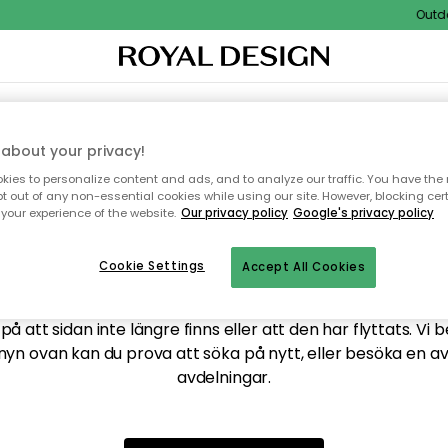
Outdoo
XTIL & MATTOR
KÖKET
FÖRVARING
UTEMÖBLER
about your privacy!
ies to personalize content and ads, and to analyze our traffic. You have the 
pt out of any non-essential cookies while using our site. However, blocking cer
your experience of the website.
Our privacy policy
Google's privacy policy
ttar tyvärr inte sidan du
Cookie Settings
Accept All Cookies
å att sidan inte längre finns eller att den har flyttats. Vi 
nyn ovan kan du prova att söka på nytt, eller besöka en a
avdelningar.