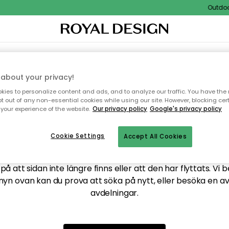
Outdoor 
XTIL & MATTOR
KÖKET
FÖRVARING
UTEMÖBLER
about your privacy!
ies to personalize content and ads, and to analyze our traffic. You have the 
pt out of any non-essential cookies while using our site. However, blocking cer
your experience of the website.
Our privacy policy
Google's privacy policy
ttar tyvärr inte sidan du
Cookie Settings
Accept All Cookies
å att sidan inte längre finns eller att den har flyttats. Vi 
nyn ovan kan du prova att söka på nytt, eller besöka en a
avdelningar.