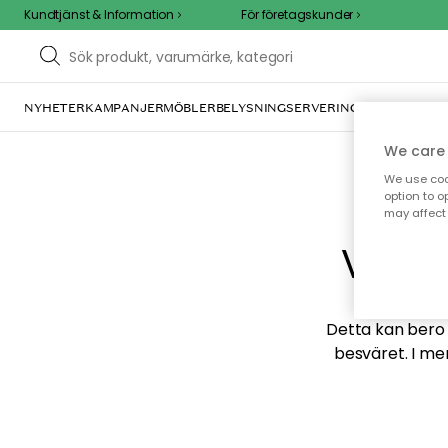
Kundtjänst & Information
För företagskunder
NYHETER
KAMPANJER
MÖBLER
BELYSNING
SERVERING
INREDNING
TE
We care 
We use cook
option to o
may affect 
Vi hi
Detta kan bero p
besväret. I me