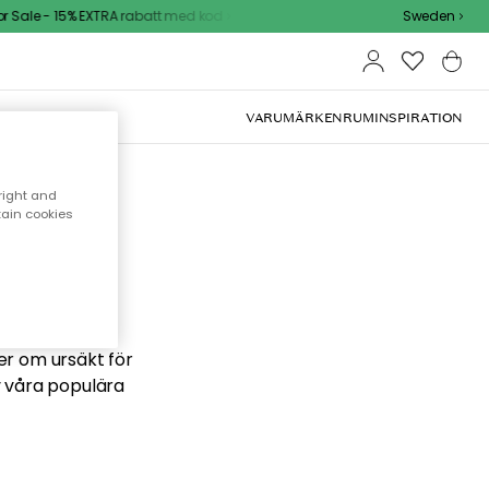
Sale - 15% EXTRA rabatt med kod
Sweden
VARUMÄRKEN
RUM
INSPIRATION
right and
tain cookies
 söker
ber om ursäkt för
v våra populära