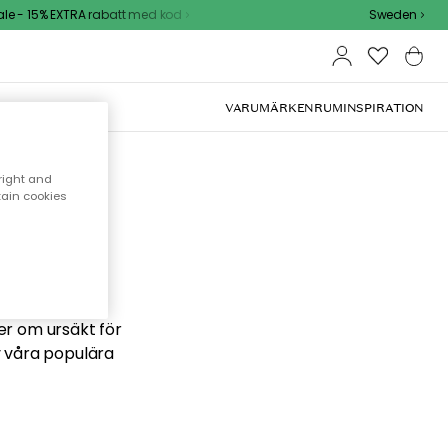
e - 15% EXTRA rabatt med kod
Sweden
VARUMÄRKEN
RUM
INSPIRATION
right and
tain cookies
 söker
ber om ursäkt för
v våra populära