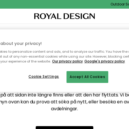
Outdoor Sal
XTIL & MATTOR
KÖKET
FÖRVARING
UTEMÖBLER
about your privacy!
ies to personalize content and ads, and to analyze our traffic. You have the 
pt out of any non-essential cookies while using our site. However, blocking cer
your experience of the website.
Our privacy policy
Google's privacy policy
ttar tyvärr inte sidan du
Cookie Settings
Accept All Cookies
å att sidan inte längre finns eller att den har flyttats. Vi 
nyn ovan kan du prova att söka på nytt, eller besöka en a
avdelningar.