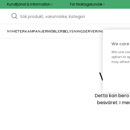
Kundtjänst & Information
För företagskunder
NYHETER
KAMPANJER
MÖBLER
BELYSNING
SERVERING
INREDNING
TE
We care 
We use cook
option to o
may affect 
Vi hi
Detta kan bero p
besväret. I me