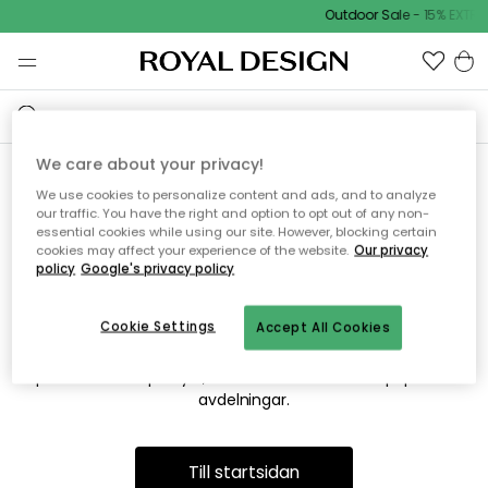
Outdoor Sale - 15% EXTRA
We care about your privacy!
We use cookies to personalize content and ads, and to analyze
Vi hittar tyvärr inte sidan du
our traffic. You have the right and option to opt out of any non-
essential cookies while using our site. However, blocking certain
söker
cookies may affect your experience of the website.
Our privacy
policy
Google's privacy policy
Cookie Settings
Accept All Cookies
Detta kan bero på att sidan inte längre finns eller att den har
flyttats. Vi ber om ursäkt för besväret. I menyn ovan kan du
prova att söka på nytt, eller besöka en av våra populära
avdelningar.
Till startsidan