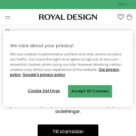
Outdoor S
We care about your privacy!
We use cookies to personalize content and ads, and to analyze
Vi hittar tyvärr inte sidan du
our traffic. You have the right and option to opt out of any non-
essential cookies while using our site. However, blocking certain
söker
cookies may affect your experience of the website.
Our privacy
policy
Google's privacy policy
Cookie Settings
Accept All Cookies
Detta kan bero på att sidan inte längre finns eller att den har
flyttats. Vi ber om ursäkt för besväret. I menyn ovan kan du
prova att söka på nytt, eller besöka en av våra populära
avdelningar.
Till startsidan