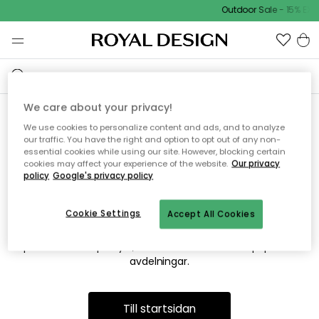
Outdoor Sale - 15% EXT
We care about your privacy!
We use cookies to personalize content and ads, and to analyze
Vi hittar tyvärr inte sidan du
our traffic. You have the right and option to opt out of any non-
essential cookies while using our site. However, blocking certain
söker
cookies may affect your experience of the website.
Our privacy
policy
Google's privacy policy
Cookie Settings
Accept All Cookies
Detta kan bero på att sidan inte längre finns eller att den har
flyttats. Vi ber om ursäkt för besväret. I menyn ovan kan du
prova att söka på nytt, eller besöka en av våra populära
avdelningar.
Till startsidan