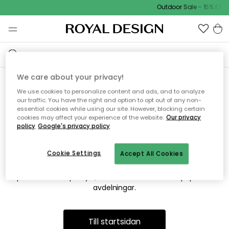
Outdoor Sale - 15% EXTR
We care about your privacy!
We use cookies to personalize content and ads, and to analyze
Vi hittar tyvärr inte sidan du
our traffic. You have the right and option to opt out of any non-
essential cookies while using our site. However, blocking certain
söker
cookies may affect your experience of the website.
Our privacy
policy
Google's privacy policy
Cookie Settings
Accept All Cookies
Detta kan bero på att sidan inte längre finns eller att den har
flyttats. Vi ber om ursäkt för besväret. I menyn ovan kan du
prova att söka på nytt, eller besöka en av våra populära
avdelningar.
Till startsidan