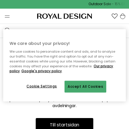
Outdoor Sale - 15% EXTR
We care about your privacy!
We use cookies to personalize content and ads, and to analyze
Vi hittar tyvärr inte sidan du
our traffic. You have the right and option to opt out of any non-
essential cookies while using our site. However, blocking certain
söker
cookies may affect your experience of the website.
Our privacy
policy
Google's privacy policy
Cookie Settings
Accept All Cookies
Detta kan bero på att sidan inte längre finns eller att den har
flyttats. Vi ber om ursäkt för besväret. I menyn ovan kan du
prova att söka på nytt, eller besöka en av våra populära
avdelningar.
Till startsidan