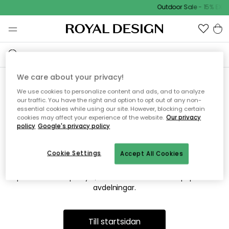
Outdoor Sale - 15% EXTR
We care about your privacy!
We use cookies to personalize content and ads, and to analyze
Vi hittar tyvärr inte sidan du
our traffic. You have the right and option to opt out of any non-
essential cookies while using our site. However, blocking certain
söker
cookies may affect your experience of the website.
Our privacy
policy
Google's privacy policy
Cookie Settings
Accept All Cookies
Detta kan bero på att sidan inte längre finns eller att den har
flyttats. Vi ber om ursäkt för besväret. I menyn ovan kan du
prova att söka på nytt, eller besöka en av våra populära
avdelningar.
Till startsidan