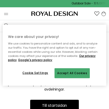
Outdoor Sale - 15% EXTRA 
We care about your privacy!
We use cookies to personalize content and ads, and to analyze
Vi hittar tyvärr inte sidan du
our traffic. You have the right and option to opt out of any non-
essential cookies while using our site. However, blocking certain
söker
cookies may affect your experience of the website.
Our privacy
policy
Google's privacy policy
Cookie Settings
Accept All Cookies
Detta kan bero på att sidan inte längre finns eller att den har
flyttats. Vi ber om ursäkt för besväret. I menyn ovan kan du
prova att söka på nytt, eller besöka en av våra populära
avdelningar.
Till startsidan