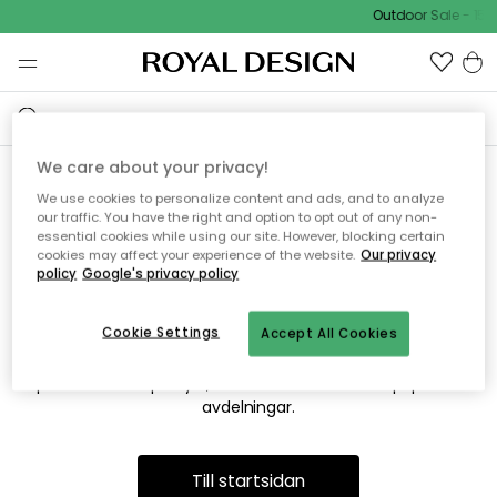
Outdoor Sale - 15%
We care about your privacy!
We use cookies to personalize content and ads, and to analyze
Vi hittar tyvärr inte sidan du
our traffic. You have the right and option to opt out of any non-
essential cookies while using our site. However, blocking certain
söker
cookies may affect your experience of the website.
Our privacy
policy
Google's privacy policy
Cookie Settings
Accept All Cookies
Detta kan bero på att sidan inte längre finns eller att den har
flyttats. Vi ber om ursäkt för besväret. I menyn ovan kan du
prova att söka på nytt, eller besöka en av våra populära
avdelningar.
Till startsidan