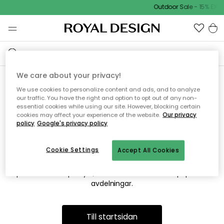
Outdoor Sale - 15% EXTR
We care about your privacy!
We use cookies to personalize content and ads, and to analyze
Vi hittar tyvärr inte sidan du
our traffic. You have the right and option to opt out of any non-
essential cookies while using our site. However, blocking certain
söker
cookies may affect your experience of the website.
Our privacy
policy
Google's privacy policy
Cookie Settings
Accept All Cookies
Detta kan bero på att sidan inte längre finns eller att den har
flyttats. Vi ber om ursäkt för besväret. I menyn ovan kan du
prova att söka på nytt, eller besöka en av våra populära
avdelningar.
Till startsidan