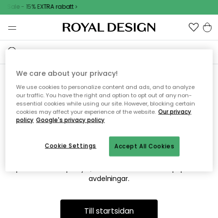
r Sale - 15% EXTRA rabatt
We care about your privacy!
We use cookies to personalize content and ads, and to analyze
Vi hittar tyvärr inte sidan du
our traffic. You have the right and option to opt out of any non-
essential cookies while using our site. However, blocking certain
söker
cookies may affect your experience of the website.
Our privacy
policy
Google's privacy policy
Cookie Settings
Accept All Cookies
Detta kan bero på att sidan inte längre finns eller att den har
flyttats. Vi ber om ursäkt för besväret. I menyn ovan kan du
prova att söka på nytt, eller besöka en av våra populära
avdelningar.
Till startsidan