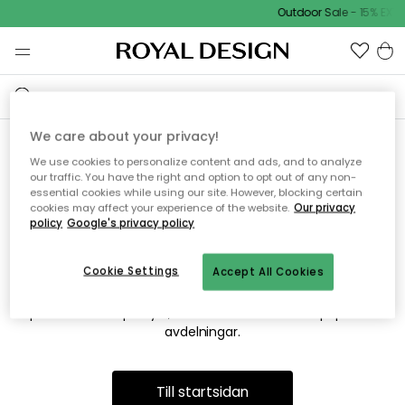
Outdoor Sale - 15% EXTR
We care about your privacy!
We use cookies to personalize content and ads, and to analyze
Vi hittar tyvärr inte sidan du
our traffic. You have the right and option to opt out of any non-
essential cookies while using our site. However, blocking certain
söker
cookies may affect your experience of the website.
Our privacy
policy
Google's privacy policy
Cookie Settings
Accept All Cookies
Detta kan bero på att sidan inte längre finns eller att den har
flyttats. Vi ber om ursäkt för besväret. I menyn ovan kan du
prova att söka på nytt, eller besöka en av våra populära
avdelningar.
Till startsidan