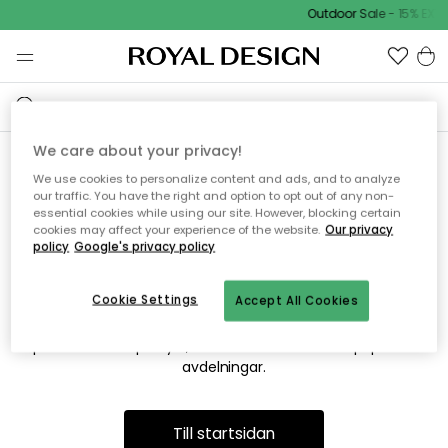
Outdoor Sale - 15% EXTR
We care about your privacy!
We use cookies to personalize content and ads, and to analyze
Vi hittar tyvärr inte sidan du
our traffic. You have the right and option to opt out of any non-
essential cookies while using our site. However, blocking certain
söker
cookies may affect your experience of the website.
Our privacy
policy
Google's privacy policy
Cookie Settings
Accept All Cookies
Detta kan bero på att sidan inte längre finns eller att den har
flyttats. Vi ber om ursäkt för besväret. I menyn ovan kan du
prova att söka på nytt, eller besöka en av våra populära
avdelningar.
Till startsidan