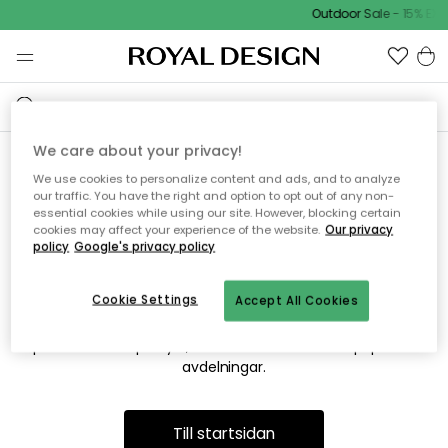
Outdoor Sale - 15% EXT
We care about your privacy!
We use cookies to personalize content and ads, and to analyze
Vi hittar tyvärr inte sidan du
our traffic. You have the right and option to opt out of any non-
essential cookies while using our site. However, blocking certain
söker
cookies may affect your experience of the website.
Our privacy
policy
Google's privacy policy
Cookie Settings
Accept All Cookies
Detta kan bero på att sidan inte längre finns eller att den har
flyttats. Vi ber om ursäkt för besväret. I menyn ovan kan du
prova att söka på nytt, eller besöka en av våra populära
avdelningar.
Till startsidan