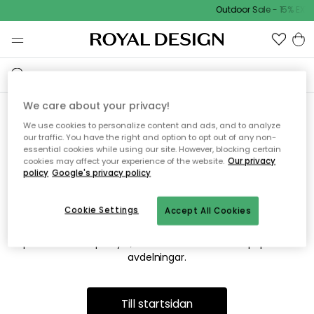
Outdoor Sale - 15% EXTR
We care about your privacy!
We use cookies to personalize content and ads, and to analyze
Vi hittar tyvärr inte sidan du
our traffic. You have the right and option to opt out of any non-
essential cookies while using our site. However, blocking certain
söker
cookies may affect your experience of the website.
Our privacy
policy
Google's privacy policy
Cookie Settings
Accept All Cookies
Detta kan bero på att sidan inte längre finns eller att den har
flyttats. Vi ber om ursäkt för besväret. I menyn ovan kan du
prova att söka på nytt, eller besöka en av våra populära
avdelningar.
Till startsidan